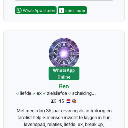
WhatsApp sturen
Lees meer
WhatsApp
Online
Ben
liefde
ex
zielsliefde
scheiding
familie
overl
45
Met meer dan 35 jaar ervaring als astroloog en
tarotist help ik mensen inzicht te krijgen in hun
levenspad, relaties, liefde, ex, break up,