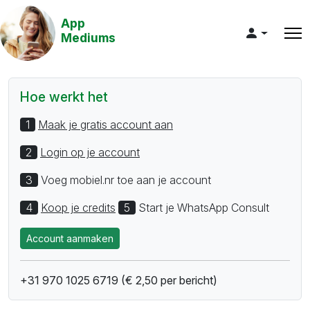
App
Mediums
Hoe werkt het
1
Maak je gratis account aan
2
Login op je account
3
Voeg mobiel.nr toe aan je account
4
Koop je credits
5
Start je WhatsApp Consult
Account aanmaken
+31 970 1025 6719 (€ 2,50 per bericht)