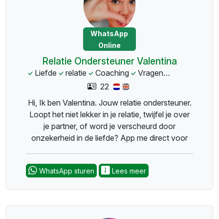
WhatsApp
Online
Relatie Ondersteuner Valentina
Liefde
relatie
Coaching
Vragen
Verdriet
onr
22
Hi, Ik ben Valentina. Jouw relatie ondersteuner.
Loopt het niet lekker in je relatie, twijfel je over
je partner, of word je verscheurd door
onzekerheid in de liefde? App me direct voor
heldere antwoorden en spirituele mindfulness-
steun, waar je op dit moment ook bent.
WhatsApp sturen
Lees meer