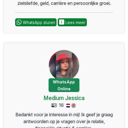
zielsliefde, geld, carrière en persoonlijke groei.
Mijn specialisatie ligt in het combineren van
astrologie en tarot, waarbij ik werk met
WhatsApp sturen
Lees meer
nauwkeurige tijdslijnen!
WhatsApp
Online
Medium Jessica
16
Bedankt voor je interesse in mij! Ik geef je graag
antwoorden op je vragen over je relatie,