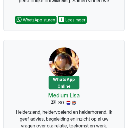
persoonlijke ontwikkeling. Samen vinden we
antwoorden en richting, zodat jij weer met
vertrouwen je keuzes kunt maken.......................
WhatsApp sturen
Lees meer
Spiritual guide, oracle I provide clarity and
guidance in love, relationships, career, family,
dream interpretation, future insights, and
personal growth. Together, we uncover
answers and direction so you can make
confident choices.
WhatsApp
Online
Medium Lisa
80
Helderziend, heldervoelend en helderhorend. Ik
geef advies, begeleiding en inzicht op al uw
vragen over o.a relatie, toekomst en werk.