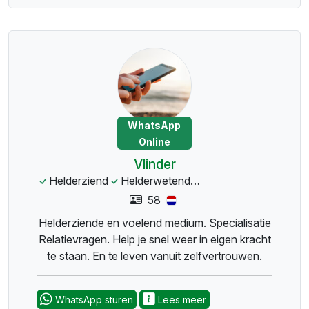
WhatsApp
Online
Vlinder
Helderziend
Helderwetend
Heldervoelend
Coa
58
Helderziende en voelend medium. Specialisatie
Relatievragen. Help je snel weer in eigen kracht
te staan. En te leven vanuit zelfvertrouwen.
WhatsApp sturen
Lees meer