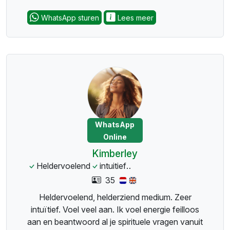
WhatsApp sturen
Lees meer
WhatsApp
Online
Kimberley
Heldervoelend
intuitief
spirituelebegeleiding
Le
35
Heldervoelend, helderziend medium. Zeer
intuïtief. Voel veel aan. Ik voel energie feilloos
aan en beantwoord al je spirituele vragen vanuit