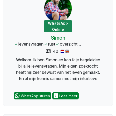
WhatsApp
Online
Simon
levensvragen
rust
overzicht
zoektocht
intuti
40
Welkom. Ik ben Simon en kan ik je begeleiden
bij al je levensvragen. Mijn eigen zoektocht
heeft mij zeer bewust van het leven gemaakt.
En al mijn kennis samen met mijn intuïtieve
vermogens begeleid ik jou op je pad. Toekomst
creëer jijzelf!
WhatsApp sturen
Lees meer