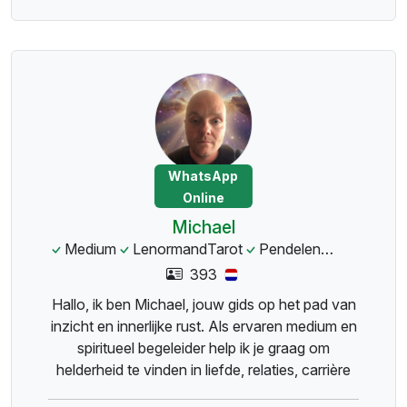
WhatsApp
Online
Michael
Medium
LenormandTarot
Pendelen
Dierencom
393
Hallo, ik ben Michael, jouw gids op het pad van
inzicht en innerlijke rust. Als ervaren medium en
spiritueel begeleider help ik je graag om
helderheid te vinden in liefde, relaties, carrière
en persoonlijke groei. Mijn benadering is warm,