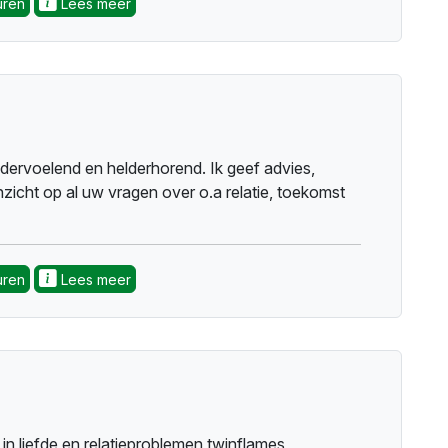
uren
Lees meer
, and personal growth. Together, we uncover
ection so you can make confident choices.
ldervoelend en helderhorend. Ik geef advies,
nzicht op al uw vragen over o.a relatie, toekomst
uren
Lees meer
in liefde en relatieproblemen,twinflames