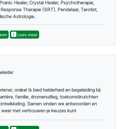
Pranic Healer, Crystal Healer, Psychotherapie,
l Response Therapie (SRT), Pendelaar, Tarotist,
sche Astrologie.
uren
Lees meer
eleider
rlener, orakel Ik bied helderheid en begeleiding bij
 carrière, familie, dromenuitleg, toekomstinzichten
 ontwikkeling. Samen vinden we antwoorden en
jij weer met vertrouwen je keuzes kunt
......... Spiritual guide, oracle I provide clarity and
 relationships, career, family, dream interpretation,