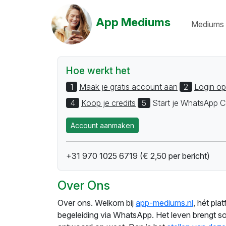
App Mediums
Mediums 
Hoe werkt het
1
Maak je gratis account aan
2
Login op
4
Koop je credits
5
Start je WhatsApp C
Account aanmaken
+31 970 1025 6719 (€ 2,50 per bericht)
Over Ons
Over ons. Welkom bij
app-mediums.nl
, hét pla
begeleiding via WhatsApp. Het leven brengt so