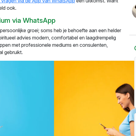
e vragen via de App van WhatsApp
een uitkomst. Want
eld ook.
dium via WhatsApp
of persoonlijke groei; soms heb je behoefte aan een helder
spiritueel advies modern, comfortabel en laagdrempelig
 appen met professionele mediums en consulenten,
l gebruikt.