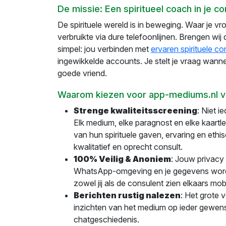
De missie: Een spiritueel coach in je co
De spirituele wereld is in beweging. Waar je v
verbruikte via dure telefoonlijnen. Brengen wij
simpel: jou verbinden met
ervaren spirituele c
ingewikkelde accounts. Je stelt je vraag wannee
goede vriend.
Waarom kiezen voor app-mediums.nl 
Strenge kwaliteitsscreening
: Niet 
Elk medium, elke paragnost en elke kaartl
van hun spirituele gaven, ervaring en ethis
kwalitatief en oprecht consult.
100% Veilig & Anoniem
: Jouw privacy 
WhatsApp-omgeving en je gegevens worde
zowel jij als de consulent zien elkaars mo
Berichten rustig nalezen
: Het grote 
inzichten van het medium op ieder gewenst
chatgeschiedenis.