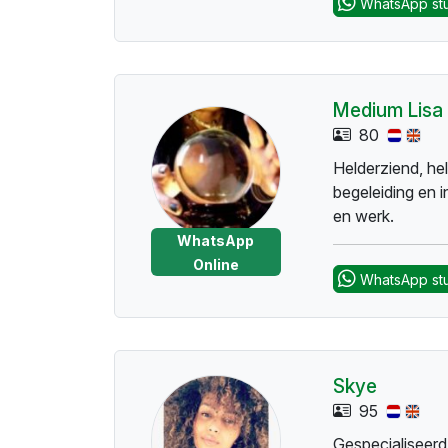
WhatsApp st
future insights
answers and dir
Medium Lisa
80
Helderziend, he
begeleiding en i
en werk.
WhatsApp
Online
WhatsApp st
Skye
95
Gespecialiseerd 