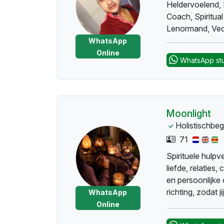
Heldervoelend, 
Coach, Spiritua
Lenormand, Vedi
WhatsApp
Online
WhatsApp st
Moonlight
Holistischbeg
71
Spirituele hulpve
liefde, relaties,
en persoonlijke
richting, zodat 
WhatsApp
maken..............
Online
guidance in love,