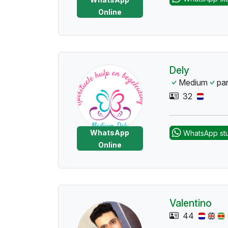
Online
Dely
Medium
pa
32
WhatsApp
WhatsApp st
Online
Valentino
44