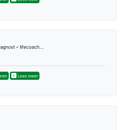
ragnost
lifecoach
stressmanagementstresshantering
uren
Lees meer