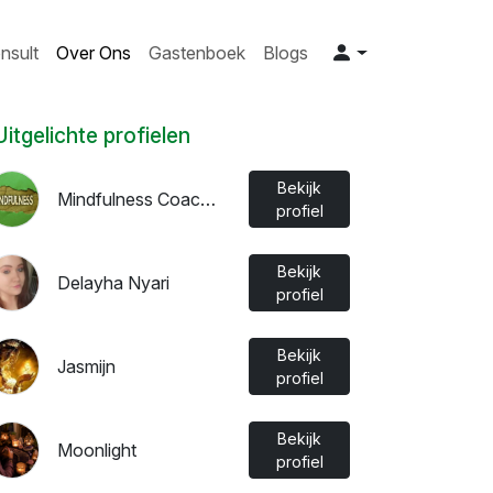
nsult
Over Ons
Gastenboek
Blogs
Uitgelichte profielen
Bekijk
Mindfulness Coach Ivy
profiel
Bekijk
Delayha Nyari
profiel
Bekijk
Jasmijn
profiel
Bekijk
Moonlight
profiel