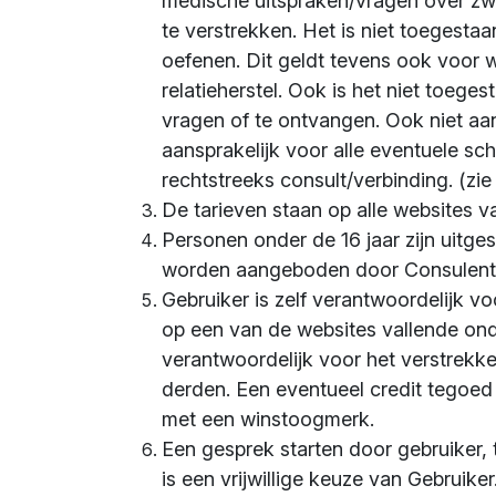
medische uitspraken/vragen over z
te verstrekken. Het is niet toegest
oefenen. Dit geldt tevens ook voor w
relatieherstel. Ook is het niet toege
vragen of te ontvangen. Ook niet aan
aansprakelijk voor alle eventuele s
rechtstreeks consult/verbinding. (zie a
De tarieven staan op alle websites v
Personen onder de 16 jaar zijn uitge
worden aangeboden door Consulent o
Gebruiker is zelf verantwoordelijk v
op een van de websites vallende onde
verantwoordelijk voor het verstrekk
derden. Een eventueel credit tego
met een winstoogmerk.
Een gesprek starten door gebruiker, te
is een vrijwillige keuze van Gebruiker