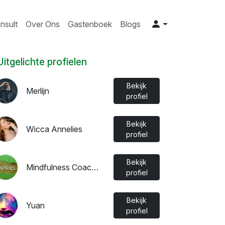
nsult
Over Ons
Gastenboek
Blogs
Uitgelichte profielen
Bekijk
Merlijn
profiel
Bekijk
Wicca Annelies
profiel
Bekijk
Mindfulness Coach Ivy
profiel
Bekijk
Yuan
profiel