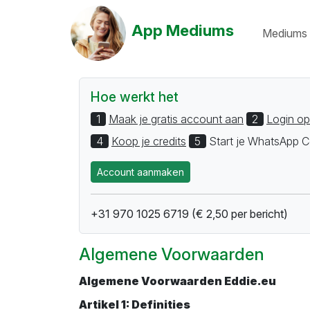
App Mediums
Mediums 
Hoe werkt het
1
Maak je gratis account aan
2
Login op
4
Koop je credits
5
Start je WhatsApp C
Account aanmaken
+31 970 1025 6719 (€ 2,50 per bericht)
Algemene Voorwaarden
Algemene Voorwaarden Eddie.eu
Artikel 1: Definities