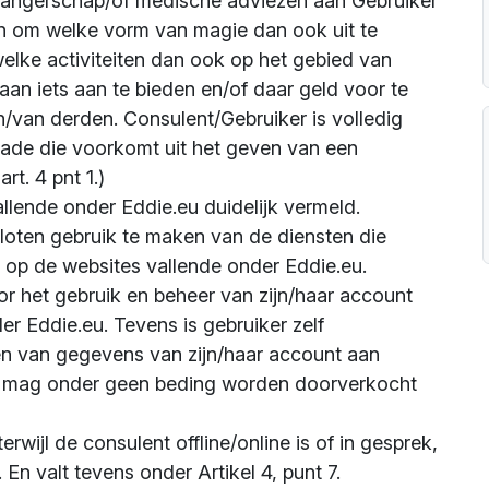
wangerschap/of medische adviezen aan Gebruiker
aan om welke vorm van magie dan ook uit te
elke activiteiten dan ook op het gebied van
staan iets aan te bieden en/of daar geld voor te
/van derden. Consulent/Gebruiker is volledig
chade die voorkomt uit het geven van een
rt. 4 pnt 1.)
allende onder Eddie.eu duidelijk vermeld.
sloten gebruik te maken van de diensten die
p de websites vallende onder Eddie.eu.
oor het gebruik en beheer van zijn/haar account
r Eddie.eu. Tevens is gebruiker zelf
en van gegevens van zijn/haar account aan
ed mag onder geen beding worden doorverkocht
rwijl de consulent offline/online is of in gesprek,
. En valt tevens onder Artikel 4, punt 7.