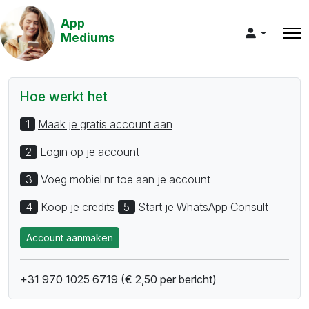
App
Mediums
Hoe werkt het
1
Maak je gratis account aan
2
Login op je account
3
Voeg mobiel.nr toe aan je account
4
Koop je credits
5
Start je WhatsApp Consult
Account aanmaken
+31 970 1025 6719 (€ 2,50 per bericht)