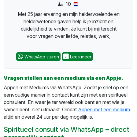
10
Met 25 jaar ervaring en mijn heldervoelende en
helderwetende gaven help ik je inzicht en
duidelijkheid te vinden. Je kunt bij mij terecht
voor vragen over liefde, relaties, werk,
financiën, familie, persoonlijke ontwikkeling en
spirituele groei. Samen kijken we naar wat er
WhatsApp sturen
Lees meer
speelt, welke energieën om je heen aanwezig
zijn en welke mogelijkheden er voor je
openliggen.
Vragen stellen aan een medium via een Appje.
Appen met Mediums via WhatsApp. Zodat je snel op een
eenvoudige manier in contact kunt zijn met een spiritueel
consulent. En waar je ter wereld ook bent en met wie je
samen bent, niet uitmaakt. Omdat
Appen met een medium
altijd en overal 24 uur per dag mogelijk is.
Spiritueel consult via WhatsApp – direct