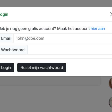
Appen via WhatsApp
Hoe werkt een spiritueel WhatsApp Co
ogin
eb je nog geen gratis account? Maak het account
hier aan
n
Email
Wachtwoord
 Paragnost
Login
Reset mijn wachtwoord
uren
Gastenboek bericht schrijven