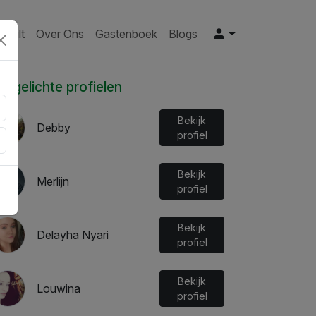
nsult
Over Ons
Gastenboek
Blogs
Uitgelichte profielen
Bekijk
Debby
profiel
Bekijk
Merlijn
profiel
Bekijk
Delayha Nyari
profiel
Bekijk
Louwina
profiel