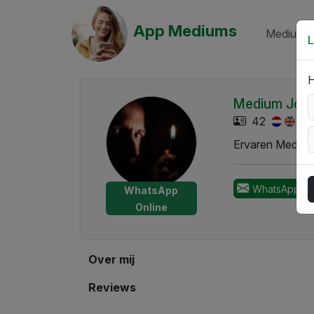
App Mediums
Mediums 
L
H
Medium Joh
42
Ervaren Medium
WhatsApp st
WhatsApp
Online
Over mij
Reviews