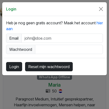
App
Login
Mediums
Heb je nog geen gratis account? Maak het account
hier
aan
Email
Wachtwoord
Login
Reset mijn wachtwoord
WhatsApp Offline
Maria
50
Paragnost Medium, Intuitief gesprekspartner,
Haarfijn invoelvermogen, Mensen helpen, naar