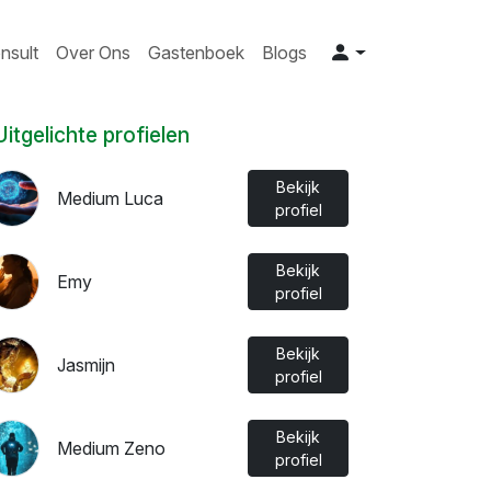
nsult
Over Ons
Gastenboek
Blogs
Uitgelichte profielen
Bekijk
Medium Luca
profiel
Bekijk
Emy
profiel
Bekijk
Jasmijn
profiel
Bekijk
Medium Zeno
profiel