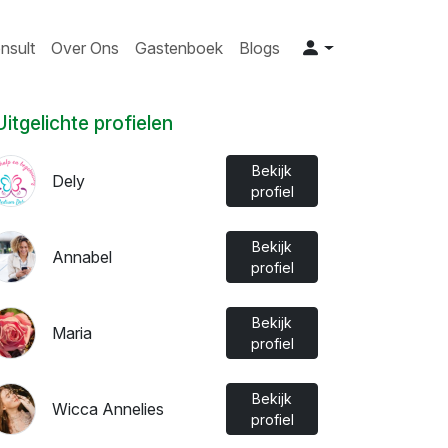
nsult
Over Ons
Gastenboek
Blogs
Uitgelichte profielen
Bekijk
Dely
profiel
Bekijk
Annabel
profiel
Bekijk
Maria
profiel
Bekijk
Wicca Annelies
profiel