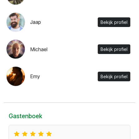
paragnost
levensvragen
advies
tips
43
Zit je in acute nood? Zoek je direct ergens een
antwoord op of een geruststelling. Als
Paragnost geef ik je direct live antwoord als je
mij een WhatsApp stuurt.
Lees meer
Uitgelichte profielen
Zonia
Bekijk profiel
Richard
Bekijk profiel