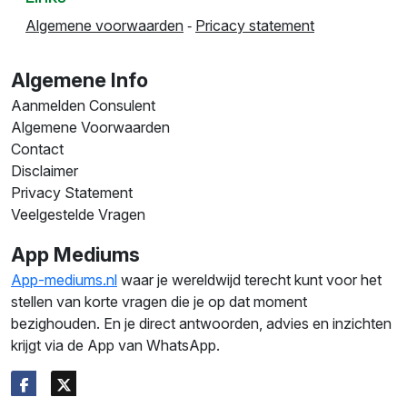
antwoord. Tot ziens. Gr. Jacky
Jasmijn
Jacky over
2024-10-11
Snelle beantwoording. Uitgebreid antwoord.
Relatie Ondersteuner Valentina
Henry over
2024-10-08
Fijne consult gehad
Claire
Henry over