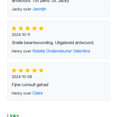
2025-01-22
Maria heeft al vaak lezingen voor mij gedaan en
telkens werd wat ze mij vertelde met de tijd ook
onthuld als waar te zijn. Ik vertrouw haar
inzichten
Maria
Jerry over
2024-10-31
Snelle reactie terug gehad !
Maria
Flowers over
2024-10-27
Cleopatra bedankt voor je inzicht. Helder en snel