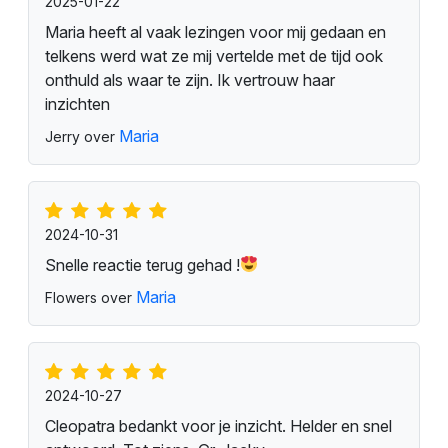
2025-09-03
Zeer fijne chat gehad met astro Alexander een
aanrader
Claire
Jacqie over
2025-03-08
Lieve Maria, ik heb u vaker telefonisch gesproken,
via chat en sms. U voelt de persoon en energie
zeer goed aan. Al meerdere voorspellingen zijn
uitgekomen binnen te tijd dat u het zei. Bedankt
voor alles.
Liefs
Maria
Priscilla over