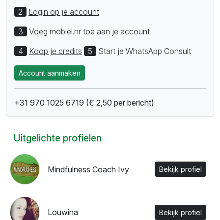
2
Login op je account
3
Voeg mobiel.nr toe aan je account
4
Koop je credits
5
Start je WhatsApp Consult
Account aanmaken
+31 970 1025 6719 (€ 2,50 per bericht)
Uitgelichte profielen
Mindfulness Coach Ivy
Bekijk profiel
Louwina
Bekijk profiel